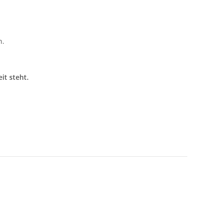
n.
it steht.