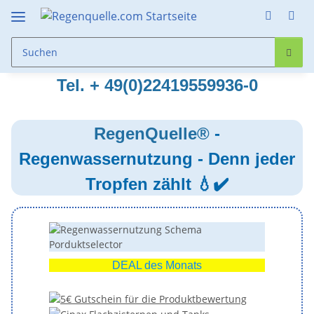
Tel. + 49(0)22419559936-0
RegenQuelle®
-
Regenwassernutzung - Denn jeder
Tropfen zählt
💧✔️
DEAL des Monats