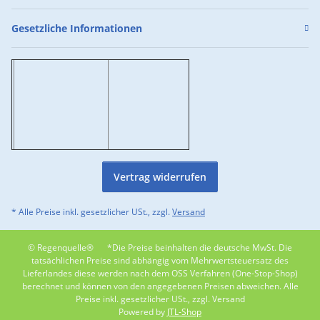
Gesetzliche Informationen
Vertrag widerrufen
* Alle Preise inkl. gesetzlicher USt., zzgl.
Versand
© Regenquelle®
*Die Preise beinhalten die deutsche MwSt. Die
tatsächlichen Preise sind abhängig vom Mehrwertsteuersatz des
Lieferlandes diese werden nach dem OSS Verfahren (One-Stop-Shop)
berechnet und können von den angegebenen Preisen abweichen. Alle
Preise inkl. gesetzlicher USt., zzgl. Versand
Powered by
JTL-Shop