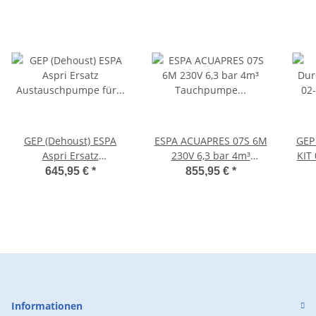
GEP (Dehoust) ESPA
ESPA ACUAPRES 07S 6M
GEP
Aspri Ersatz
230V 6,3 bar 4m³
KIT 
Austauschpumpe für
Tauchpumpe
Vers
645,95 €
*
855,95 €
*
Regenmanger RM3 RMC
Integriertem
fü
RME ST3 Rainline
Druckschalter 210154
SET
Informationen