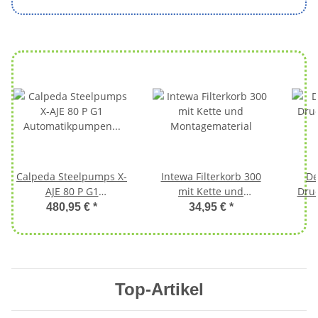
Calpeda Steelpumps X-
Intewa Filterkorb 300
De
AJE 80 P G1
mit Kette und
Druc
Automatikpumpen
Montagematerial
480,95 €
*
34,95 €
*
Zisternenpumpe
Reg
RME 
mit
Top-Artikel