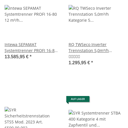
Intewa SEPAMAT
RQ TWSeco Inverter
Systemtrenner PROFI 16-80
Trennstation 5,0m³/h
12 m³/h Kategorie 5 EN1717
Kategorie 5 nach EN1717
13.585,95 €
*
power by Calpeda
1.295,95 €
*
AUF LAGER