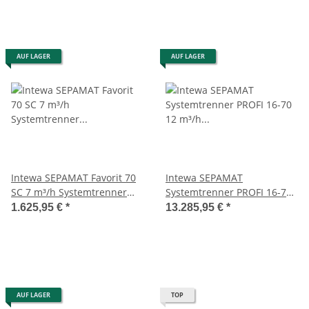
AUF LAGER
AUF LAGER
Intewa SEPAMAT Favorit 70
Intewa SEPAMAT
SC 7 m³/h Systemtrenner
Systemtrenner PROFI 16-70
Kategorie 5 EN1717
12 m³/h Inverter EN1717
1.625,95 €
*
13.285,95 €
*
AUF LAGER
TOP