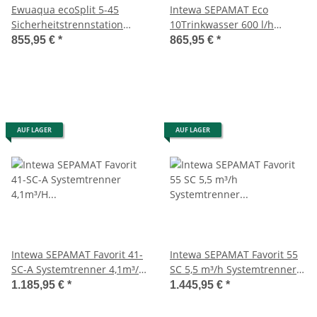
Ewuaqua ecoSplit 5-45
Intewa SEPAMAT Eco
Sicherheitstrennstation
10Trinkwasser 600 l/h
4,4bar 5,4 m³/h DIN EN 1717
Systemtrenner Kategorie 5
855,95 €
*
865,95 €
*
Art. 83103
AUF LAGER
AUF LAGER
Intewa SEPAMAT Favorit 41-
Intewa SEPAMAT Favorit 55
SC-A Systemtrenner 4,1m³/H
SC 5,5 m³/h Systemtrenner
Kategorie 5
Kategorie 5 EN1717
1.185,95 €
*
1.445,95 €
*