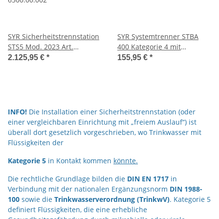
SYR Sicherheitstrennstation
SYR Systemtrenner STBA
STS5 Mod. 2023 Art.
400 Kategorie 4 mit
6500.00.002
Zapfventil und Absperrung
2.125,95 €
*
155,95 €
*
6625.15.004
INFO!
Die Installation einer Sicherheitstrennstation (oder
einer vergleichbaren Einrichtung mit „freiem Auslauf“) ist
überall dort gesetzlich vorgeschrieben, wo Trinkwasser mit
Flüssigkeiten der
Kategorie 5
in Kontakt kommen
könnte.
Die rechtliche Grundlage bilden die
DIN EN 1717
in
Verbindung mit der nationalen Ergänzungsnorm
DIN 1988-
100
sowie die
Trinkwasserverordnung (TrinkwV)
. Kategorie 5
definiert Flüssigkeiten, die eine erhebliche