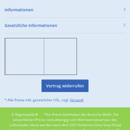
Informationen
Gesetzliche Informationen
Vertrag widerrufen
* Alle Preise inkl. gesetzlicher USt., zzgl.
Versand
© Regenquelle®
*Die Preise beinhalten die deutsche MwSt. Die
tatsächlichen Preise sind abhängig vom Mehrwertsteuersatz des
Lieferlandes diese werden nach dem OSS Verfahren (One-Stop-Shop)