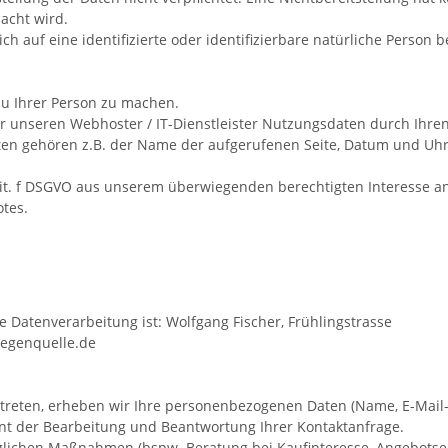
acht wird.
h auf eine identifizierte oder identifizierbare natürliche Person 
u Ihrer Person zu machen.
 unseren Webhoster / IT-Dienstleister Nutzungsdaten durch Ihren 
aten gehören z.B. der Name der aufgerufenen Seite, Datum und Uhrz
1 lit. f DSGVO aus unserem überwiegenden berechtigten Interesse a
otes.
ie Datenverarbeitung ist:
Wolfgang Fischer,
Frühlingstrasse
Regenquelle.de
kt treten, erheben wir Ihre personenbezogenen Daten (Name, E-Mail
nt der Bearbeitung und Beantwortung Ihrer Kontaktanfrage.
ichen Maßnahmen (bspw. Beratung bei Kaufinteresse, Angebotsers