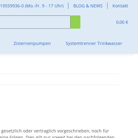
419559936-0 (Mo.-Fr. 9 - 17 Uhr)
BLOG & NEWS
Kontakt
0,00 €
Zisternenpumpen
Systemtrenner Trinkwasser
esetzlich oder vertraglich vorgeschrieben, noch für
keine Folgen. Dies gilt nur soweit bei den nachfolgenden