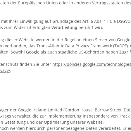
staaten der Europäischen Union oder in anderen Vertragsstaaten 
it Ihrer Einwilligung auf Grundlage des Art. 6 Abs. 1 lit. a DSGVO
is zum Widerruf erfolgten Verarbeitung berührt wird.
g dieser Website werden in der Regel an einen Server von Google 
n vorhanden, das Trans-Atlantic Data Privacy Framework (TADPF).
lten.
Sowohl Google als auch staatliche US-Behörden haben Zugriff
enschutz finden Sie unter
https://policies.google.com/technologies
ivacy/
.
r der Google Ireland Limited (Gordon House, Barrow Street, Dubli
Tags verwaltet, die zur Implementierung insbesondere von Tracki
n Gestaltung und der Optimierung unserer Website.
noch werden hierdurch personenbezogene Daten verarbeitet. Er er