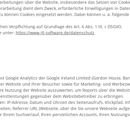
rarbeitungen über die Website, insbesondere das Setzen von Cookies
erarbeitung dient dem Zweck, erforderliche Einwilligungen in Da
rzu können Cookies eingesetzt werden. Dabei können u. a. folgen
chen Verpflichtung auf Grundlage des Art. 6 Abs. 1 lit. c DSGVO.
e unter:
https://www.jtl-software.de/datenschutz
.
Google Analytics der Google Ireland Limited (Gordon House, Barrow
er Website und ihrer Besucher sowie für Marketing- und Werbezwe
e Nutzung der Website auszuwerten, um Reports über die Website
enstleistungen gegenüber dem Websitebetreiber zu erbringen.
n: IP-Adresse, Datum und Uhrzeit des Seitenaufrufs, Klickpfad, 
eiten, Referrer-URL (Webseite, über die Sie unsere Webseite aufge
e Ihrem Suchverlauf, Ihren persönlichen Accounts, Ihren Nutzungs