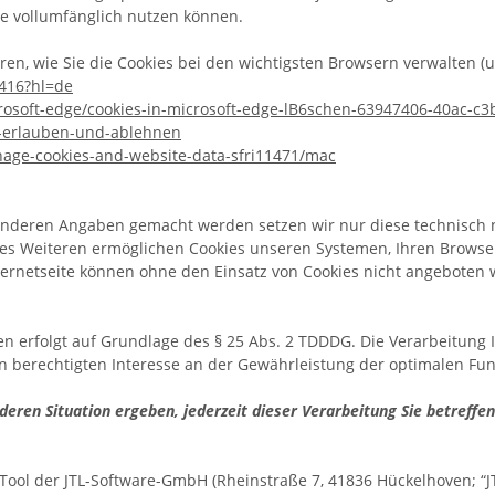
te vollumfänglich nutzen können.
en, wie Sie die Cookies bei den wichtigsten Browsern verwalten (u
1416?hl=de
crosoft-edge/cookies-in-microsoft-edge-lB6schen-63947406-40ac-
es-erlauben-und-ablehnen
nage-cookies-and-website-data-sfri11471/mac
anderen Angaben gemacht werden setzen wir nur diese technisch 
. Des Weiteren ermöglichen Cookies unseren Systemen, Ihren Brow
ernetseite können ohne den Einsatz von Cookies nicht angeboten we
en erfolgt auf Grundlage des § 25 Abs. 2 TDDDG. Die Verarbeitung
n berechtigten Interesse an der Gewährleistung der optimalen Fun
nderen Situation ergeben, jederzeit dieser Verarbeitung Sie betref
-Tool der JTL-Software-GmbH
(Rheinstraße 7, 41836 Hückelhoven; “JT