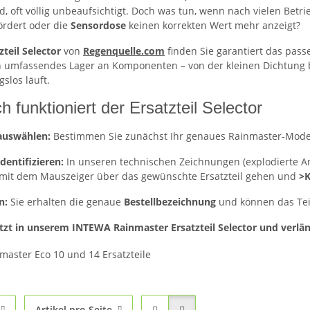
, oft völlig unbeaufsichtigt. Doch was tun, wenn nach vielen Betr
ördert oder die
Sensordose
keinen korrekten Wert mehr anzeigt?
zteil Selector
von
Regenquelle.com
finden Sie garantiert das passe
n umfassendes Lager an Komponenten – von der kleinen Dichtung b
slos läuft.
h funktioniert der Ersatzteil Selector
auswählen:
Bestimmen Sie zunächst Ihr genaues Rainmaster-Modell (
identifizieren:
In unseren technischen Zeichnungen (explodierte Ans
 mit dem Mauszeiger über das gewünschte Ersatzteil gehen und
>K
n:
Sie erhalten die genaue
Bestellbezeichnung
und können das Teil
etzt in unserem INTEWA Rainmaster Ersatzteil Selector und verl
Artikel pro Seite