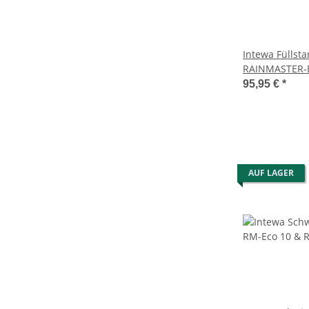
Intewa Füllst
RAINMASTER-E
95,95 €
*
AUF LAGER