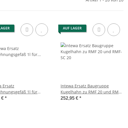
LAGER
AUF LAGER
a Ersatz
Intewa Ersatz Baugruppe
nungsgefäß 1l für
Kugelhahn zu RMF 20 und RMF-
ASTER Eco 10-14
SC 20
5 €
*
252,95 €
*