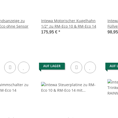
andsanzeige zu
Intewa Motorischer Kugelhahn
Intewa 
co ohne Sensor
1/2" zu RM-Eco 10 & RM-Eco 14
Füllve
175,95 €
*
98,9
AUF LAGER
AUF 