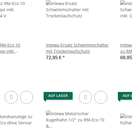
 RM-Eco 10
Intewa Ersatz Schwimmschalter
Intew
e inkl.
mit Trockenlaufschutz
zu RM-
4 V
Typen
72,95 €
*
68,9
AUF LAGER
AUF 