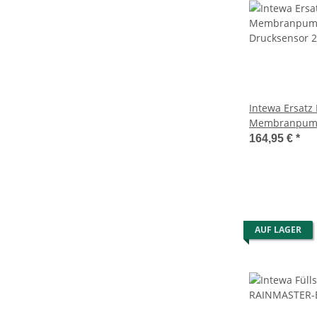
Intewa Ersatz
Membranpump
Drucksensor 2
164,95 €
*
AUF LAGER