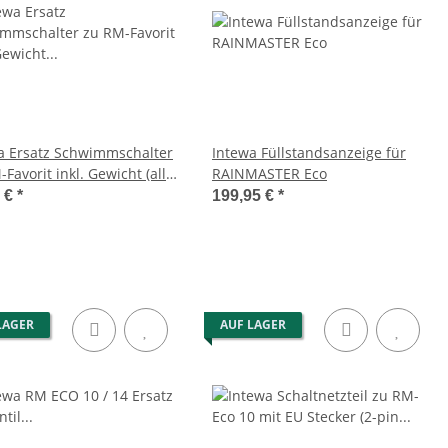
a Ersatz Schwimmschalter
Intewa Füllstandsanzeige für
Favorit inkl. Gewicht (alle
RAINMASTER Eco
)
5 €
*
199,95 €
*
LAGER
AUF LAGER