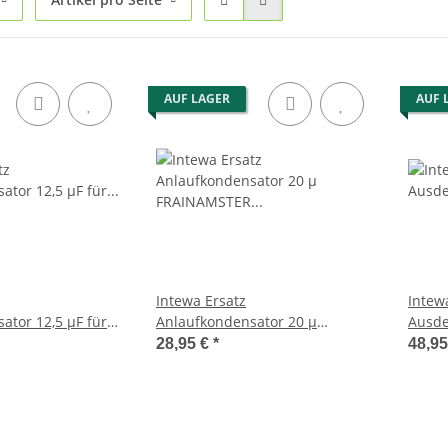
AUF LAGER
AUF 
Intewa Ersatz
Intew
ator 12,5 µF für
Anlaufkondensator 20 µ
Ausdeh
20 Sepamat F20
FRAINAMSTER F40 / SEPAMAT
RAINM
28,95 €
*
48,9
F40