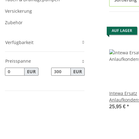
Versickerung
Zubehör
AUF LAGER
Verfügbarkeit
Preisspanne
EUR
EUR
Intewa Ersatz
Anlaufkondens
Rainmaster F
25,95 €
*