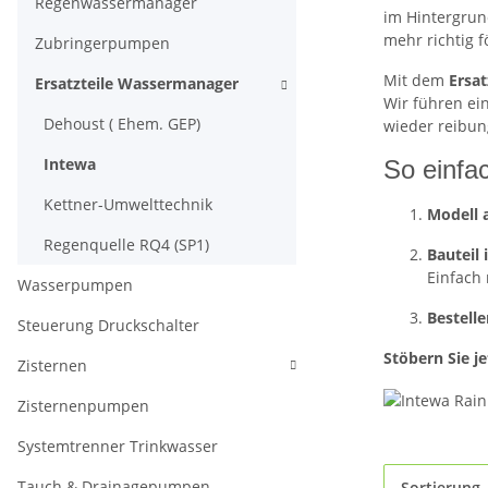
Regenwassermanager
im Hintergrund
mehr richtig f
Zubringerpumpen
Mit dem
Ersat
Ersatzteile Wassermanager
Wir führen ei
Dehoust ( Ehem. GEP)
wieder reibung
Intewa
So einfac
Kettner-Umwelttechnik
Modell 
Regenquelle RQ4 (SP1)
Bauteil 
Einfach
Wasserpumpen
Bestelle
Steuerung Druckschalter
Stöbern Sie j
Zisternen
Zisternenpumpen
Systemtrenner Trinkwasser
Tauch & Drainagepumpen
Sortierung