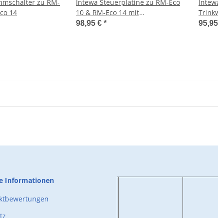
mmschalter zu RM-
Intewa Steuerplatine zu RM-Eco
Intew
co 14
10 & RM-Eco 14 mit
Trink
Distanzhülsen und Alu-Display
RAINM
98,95 €
*
95,9
SEPAM
he Informationen
uktbewertungen
tz