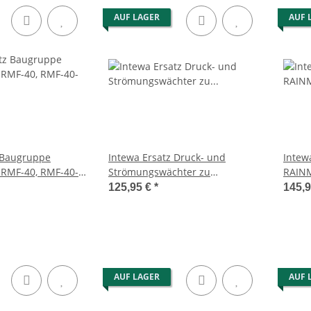
AUF LAGER
AUF 
 Baugruppe
Intewa Ersatz Druck- und
Intew
 RMF-40, RMF-40-
Strömungswächter zu
RAINM
-SC
RAINMASTER Favorit 20 / 40
125,95 €
*
145,
AUF LAGER
AUF 