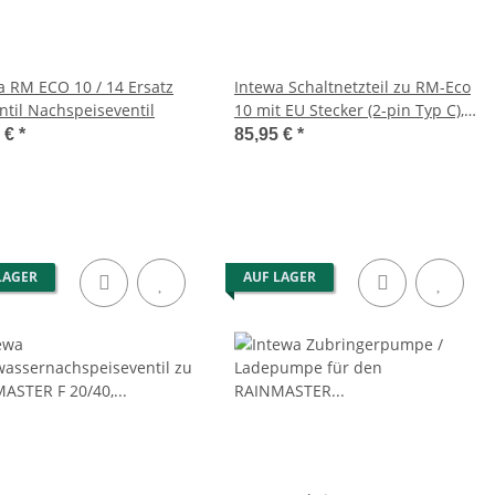
RM ECO 10 / 14 Ersatz
Intewa Schaltnetzteil zu RM-Eco
ntil Nachspeiseventil
10 mit EU Stecker (2-pin Typ C),
24 V DC; 4 A
5 €
*
85,95 €
*
LAGER
AUF LAGER