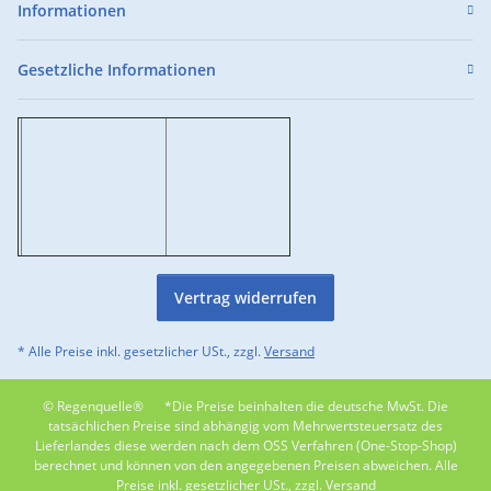
Informationen
Gesetzliche Informationen
Vertrag widerrufen
* Alle Preise inkl. gesetzlicher USt., zzgl.
Versand
© Regenquelle®
*Die Preise beinhalten die deutsche MwSt. Die
tatsächlichen Preise sind abhängig vom Mehrwertsteuersatz des
Lieferlandes diese werden nach dem OSS Verfahren (One-Stop-Shop)
berechnet und können von den angegebenen Preisen abweichen. Alle
Preise inkl. gesetzlicher USt., zzgl. Versand