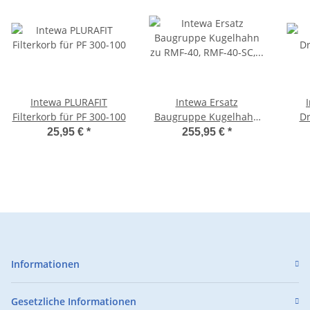
Intewa PLURAFIT
Intewa Ersatz
Filterkorb für PF 300-100
Baugruppe Kugelhahn
Dr
zu RMF-40, RMF-40-SC,
25,95 €
*
255,95 €
*
RM-F55/70-SC
Informationen
Gesetzliche Informationen