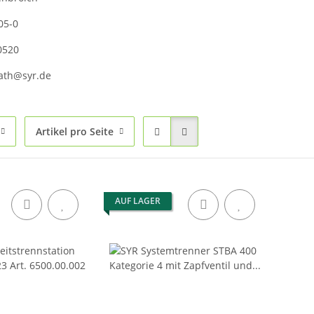
05-0
0520
rath@syr.de
Artikel pro Seite
AUF LAGER