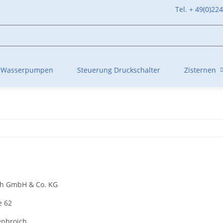
Tel. + 49(0)22
Wasserpumpen
Steuerung Druckschalter
Zisternen
th GmbH & Co. KG
e 62
enbroich