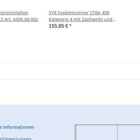
tstrennstation
SYR Systemtrenner STBA 400
3 Art. 6500.00.002
Kategorie 4 mit Zapfventil und
Absperrung 6625.15.004
155,95 €
*
e Informationen
uktbewertungen