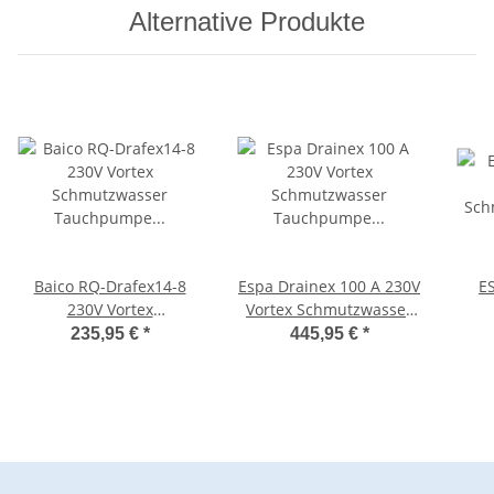
Alternative Produkte
Baico RQ-Drafex14-8
Espa Drainex 100 A 230V
E
230V Vortex
Vortex Schmutzwasser
Schmutzwasser
Tauchpumpe 96625
Sch
235,95 €
*
445,95 €
*
Tauchpumpe m.
Schwimmerschalter