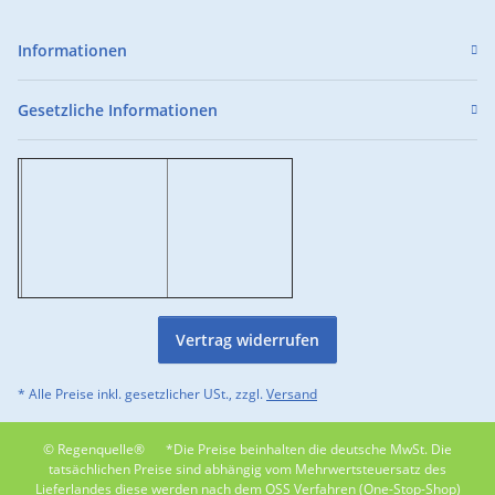
Informationen
Gesetzliche Informationen
Vertrag widerrufen
* Alle Preise inkl. gesetzlicher USt., zzgl.
Versand
© Regenquelle®
*Die Preise beinhalten die deutsche MwSt. Die
tatsächlichen Preise sind abhängig vom Mehrwertsteuersatz des
Lieferlandes diese werden nach dem OSS Verfahren (One-Stop-Shop)