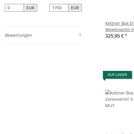
EUR
EUR
Kettner Box Er
Wegenventil m
Bewertungen
Magnetventil 
325,95 €
*
AUF LAGER