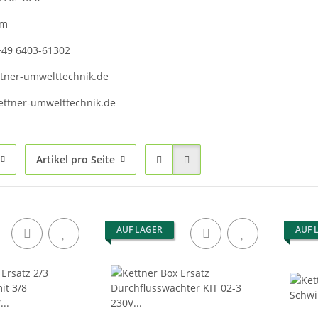
im
: +49 6403-61302
ttner-umwelttechnik.de
ettner-umwelttechnik.de
Artikel pro Seite
AUF LAGER
AUF 