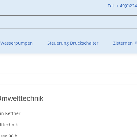
Tel. + 49(0)22
Wasserpumpen
Steuerung Druckschalter
Zisternen
Umwelttechnik
tin Kettner
ttechnik
asse 96 b