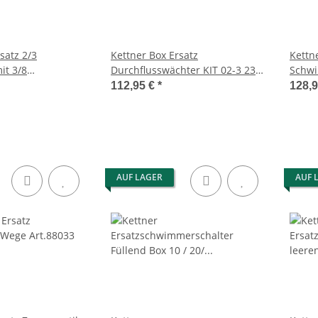
satz 2/3
Kettner Box Ersatz
Kettn
it 3/8
Durchflusswächter KIT 02-3 230V
Schwi
/ Stecker 89034
1,5bar 1" Art.59018
112,95 €
*
128,
AUF LAGER
AUF 