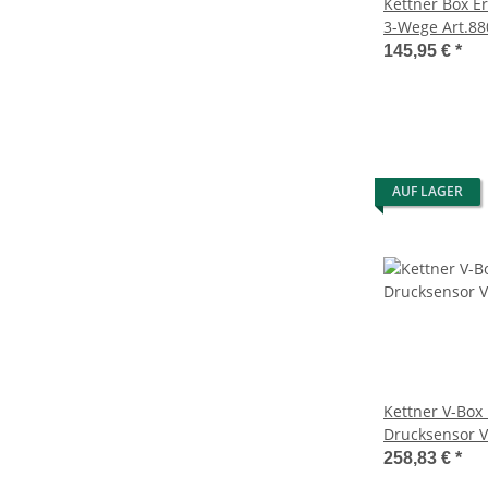
Kettner Box E
3-Wege Art.8
145,95 €
*
AUF LAGER
Kettner V-Box 
Drucksensor V
258,83 €
*