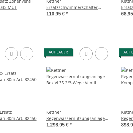
rsatz Zonenventil
Kettner
Kettn
8033 MUT
Ersatzschwimmerschalter
Ersat
Füllend Box 10 / 20/ 25 Art 81004
leeren
110,95 €
*
68,9
81003
AUF LAGER
AUF 
Ersatz
Kettner
Kettn
ari 30m Art. 82450
Regenwassernutzungsanlage
Regen
Box VL35 2/3-Wege Ventil
Kompa
1.298,95 €
*
898,
3,5l/h