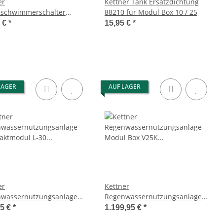
er
Kettner Tank Ersatzdichtung
zschwimmerschalter
88210 für Modul Box 10 / 25
d Box 10 / 20/ 25 Art
5 €
*
15,95 €
*
LAGER
AUF LAGER
er
Kettner
wassernutzungsanlage
Regenwassernutzungsanlage
ktmodul L-30 4,1bar
Modul Box V25K 2/3-Wegeventil
95 €
*
1.199,95 €
*
Saugleitung bis 30m