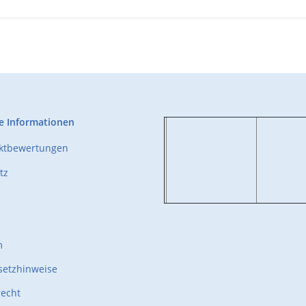
e Informationen
uktbewertungen
tz
m
setzhinweise
recht