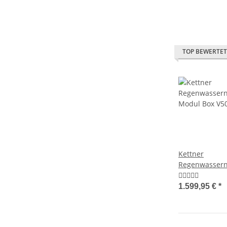
TOP BEWERTET
Kettner
Regenwassern
Modul Box V50 E 2/3-V
Ansaugung bi
1.599,95 €
*