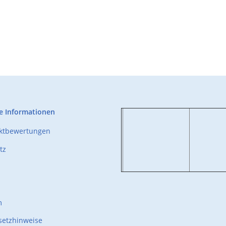
e Informationen
uktbewertungen
tz
m
setzhinweise