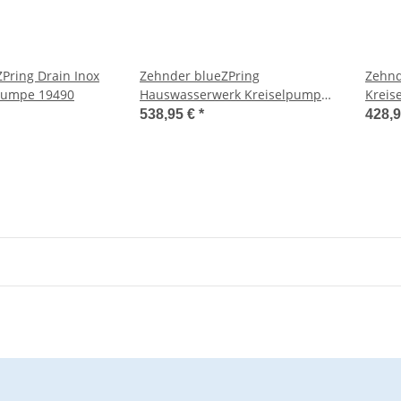
Pring Drain Inox
Zehnder blueZPring
Zehnd
pumpe 19490
Hauswasserwerk Kreiselpumpe
Kreis
CPS 15-4 MB KIT 02
Messi
538,95 €
*
428,