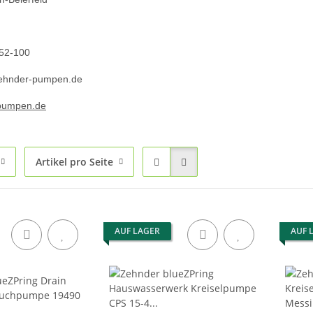
 52-100
zehnder-pumpen.de
pumpen.de
Artikel pro Seite
AUF LAGER
AUF 