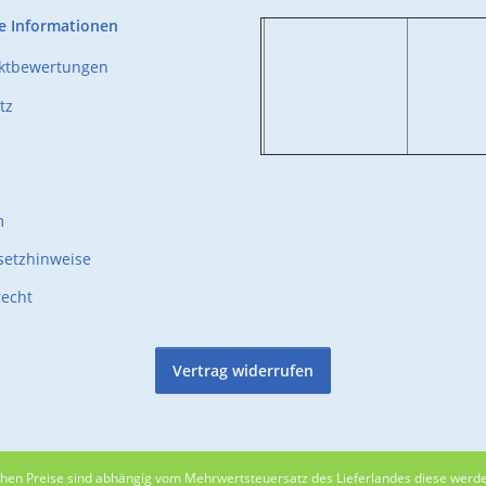
e Informationen
uktbewertungen
tz
m
setzhinweise
recht
Vertrag widerrufen
lichen Preise sind abhängig vom Mehrwertsteuersatz des Lieferlandes diese wer