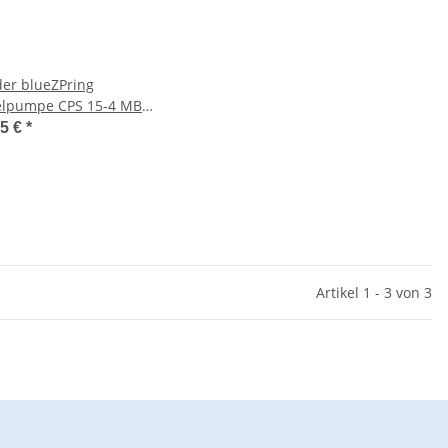
er blueZPring
elpumpe CPS 15-4 MB
ng Selbstansaugend 230V
95 €
*
Artikel 1 - 3 von 3