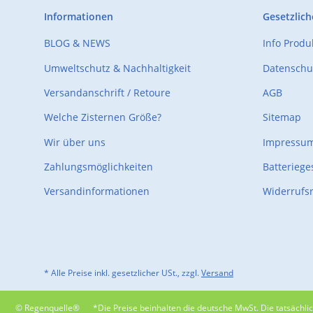
Informationen
Gesetzlich
BLOG & NEWS
Info Prod
Umweltschutz & Nachhaltigkeit
Datenschu
Versandanschrift / Retoure
AGB
Welche Zisternen Größe?
Sitemap
Wir über uns
Impressu
Zahlungsmöglichkeiten
Batteriege
Versandinformationen
Widerrufs
* Alle Preise inkl. gesetzlicher USt., zzgl.
Versand
© Regenquelle®
*Die Preise beinhalten die deutsche MwSt. Die tatsäch