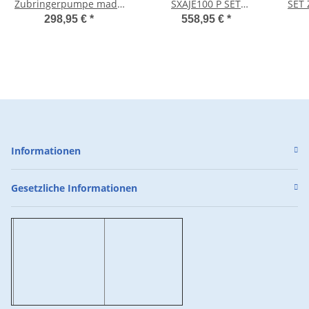
Zubringerpumpe made
SXAJE100 P SET
SET 
in Italy 230V H.7m Q,
Automatikpumpen mit
298,95 €
*
558,95 €
*
9600l/h 360W
schwimmender
Entnahme
Informationen
Gesetzliche Informationen