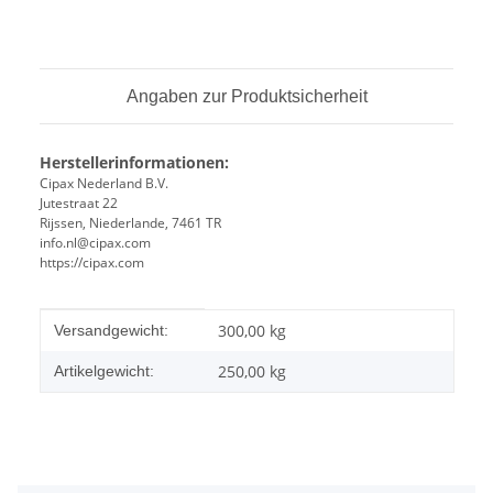
Angaben zur Produktsicherheit
Herstellerinformationen:
Cipax Nederland B.V.
Jutestraat 22
Rijssen, Niederlande, 7461 TR
info.nl@cipax.com
https://cipax.com
Produkteigenschaft
Wert
300,00 kg
Versandgewicht:
250,00
kg
Artikelgewicht: