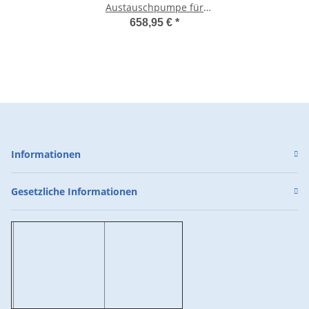
Austauschpumpe für
Rainsub / Combipress
658,95 €
*
5,7bar 230V interner
Kondensator mit Schuko
Stecker 230V
Informationen
Gesetzliche Informationen