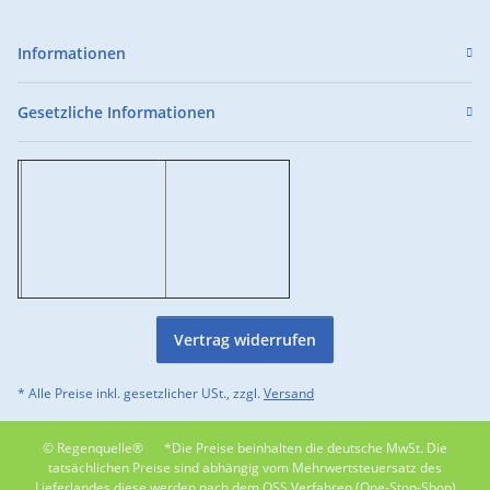
Informationen
Gesetzliche Informationen
Vertrag widerrufen
* Alle Preise inkl. gesetzlicher USt., zzgl.
Versand
© Regenquelle®
*Die Preise beinhalten die deutsche MwSt. Die
tatsächlichen Preise sind abhängig vom Mehrwertsteuersatz des
Lieferlandes diese werden nach dem OSS Verfahren (One-Stop-Shop)