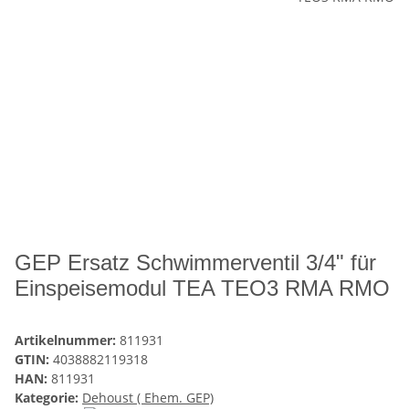
GEP Ersatz Schwimmerventil 3/4" für
Einspeisemodul TEA TEO3 RMA RMO
Artikelnummer:
811931
GTIN:
4038882119318
HAN:
811931
Kategorie:
Dehoust ( Ehem. GEP)