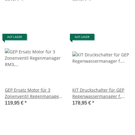
RC-3 + RC-5 Art. 402257
AUF LAGER
AUF LAGER
GEP Ersatz Motor für 3
KIT Druckschalter für GEP
Zonenventil Regenmanager
Regenwassermanager f.
RM3, RM3 Plus, RM5, RM5
Monsun S, Regenmax S, Mc
119,95 €
*
178,95 €
*
Plus, RMC, RME, Rainline
Rain S