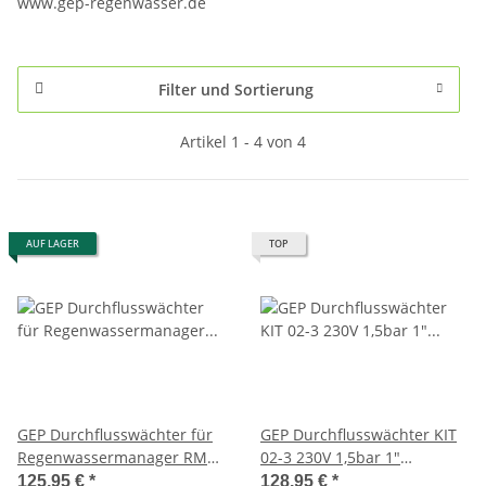
www.gep-regenwasser.de
Filter und Sortierung
Artikel 1 - 4 von 4
AUF LAGER
TOP
GEP Durchflusswächter für
GEP Durchflusswächter KIT
Regenwassermanager RME,
02-3 230V 1,5bar 1"
RMC, RM3, Rainline 1" AG
Verschraubung Messing für
125,95 €
*
128,95 €
*