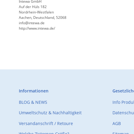
Intewa GmbH
Auf der Hüls 182
Nordrhein-Westfalen
Aachen, Deutschland, 52068
info@intewa.de
http://www.intewa.de/
Informationen
Gesetzlich
BLOG & NEWS
Info Prod
Umweltschutz & Nachhaltigkeit
Datenschu
Versandanschrift / Retoure
AGB
Welche Zisternen Größe?
Sitemap