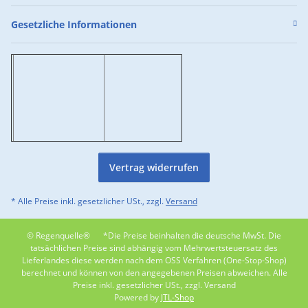
Gesetzliche Informationen
Vertrag widerrufen
* Alle Preise inkl. gesetzlicher USt., zzgl.
Versand
© Regenquelle®
*Die Preise beinhalten die deutsche MwSt. Die
tatsächlichen Preise sind abhängig vom Mehrwertsteuersatz des
Lieferlandes diese werden nach dem OSS Verfahren (One-Stop-Shop)
berechnet und können von den angegebenen Preisen abweichen. Alle
Preise inkl. gesetzlicher USt., zzgl. Versand
Powered by
JTL-Shop