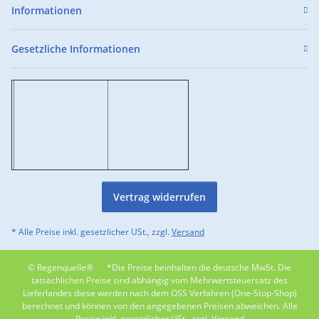
Informationen
Gesetzliche Informationen
Vertrag widerrufen
* Alle Preise inkl. gesetzlicher USt., zzgl.
Versand
© Regenquelle®
*Die Preise beinhalten die deutsche MwSt. Die
tatsächlichen Preise sind abhängig vom Mehrwertsteuersatz des
Lieferlandes diese werden nach dem OSS Verfahren (One-Stop-Shop)
berechnet und können von den angegebenen Preisen abweichen. Alle
Preise inkl. gesetzlicher USt., zzgl. Versand