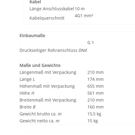
Kabel
Länge Anschlusskabel
10 m
4G1 mm²
Kabelquerschnitt
Einbaumaße
G 1
Druckseitiger Rohranschluss
DNd
Maße und Gewichte
Längenmaß mit Verpackung
210 mm
Länge
L
174 mm
Höhenmaß mit Verpackung
655 mm
Höhe
H
561 mm
Breitenmaß mit Verpackung
210 mm
Breite
B
160 mm
Gewicht brutto ca.
m
15,5 kg
Gewicht netto ca.
m
15 kg