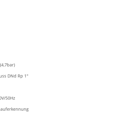
4,7bar)
luss DNd Rp 1"
0V/50Hz
lauferkennung​