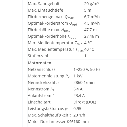
Max. Sandgehalt
20 g/m³
Max. Eintauchtiefe
5 m
Fördermenge max.
Q
6,7 m³/h
max
Optimal-Förderstrom
Q
4,5 m³/h
opt
Förderhöhe max.
H
47,7 m
max
Optimal-Förderhöhe
H
27,46 m
opt
Min. Medientemperatur
T
4 °C
min
Max. Medientemperatur
T
40 °C
max
Stufenzahl
1
Motordaten
Netzanschluss
1~230 V, 50 Hz
Motornennleistung
P
1 kW
2
Nenndrehzahl
n
2860 1/min
Nennstrom
I
6,4 A
N
Anlaufstrom
I
23,4 A
Einschaltart
Direkt (DOL)
Leistungsfaktor
cos φ
0.95
Max. Schalthäufigkeit
t
20 1/h
Motor Durchmesser
DM
160 mm