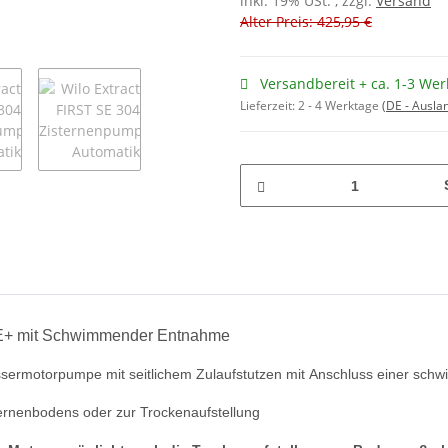
inkl. 19% USt. , zzgl.
Versand
Alter Preis: 425,95 €
Versandbereit + ca. 1-3 Wer
Lieferzeit:
2 - 4 Werktage
(DE - Ausla
SE+ mit Schwimmender Entnahme
rwassermotorpumpe mit seitlichem Zulaufstutzen mit Anschluss einer s
sternenbodens oder zur Trockenaufstellung