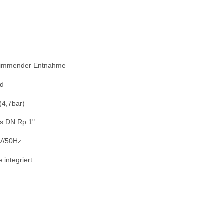
hwimmender Entnahme
nd
(4,7bar)
ss DN Rp 1"
V/50Hz
 integriert