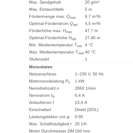
Max. Sandgehalt
20 g/m³
Max. Eintauchtiefe
5 m
Fördermenge max.
Q
6,7 m³/h
max
Optimal-Förderstrom
Q
4,5 m³/h
opt
Förderhöhe max.
H
47,7 m
max
Optimal-Förderhöhe
H
27,46 m
opt
Min. Medientemperatur
T
4 °C
min
Max. Medientemperatur
T
40 °C
max
Stufenzahl
1
Motordaten
Netzanschluss
1~230 V, 50 Hz
Motornennleistung
P
1 kW
2
Nenndrehzahl
n
2860 1/min
Nennstrom
I
6,4 A
N
Anlaufstrom
I
23,4 A
Einschaltart
Direkt (DOL)
Leistungsfaktor
cos φ
0.95
Max. Schalthäufigkeit
t
20 1/h
Motor Durchmesser
DM
160 mm