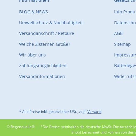
Informationen
Gesetzlich
BLOG & NEWS
Info Prod
Umweltschutz & Nachhaltigkeit
Datenschu
Versandanschrift / Retoure
AGB
Welche Zisternen Größe?
Sitemap
Wir über uns
Impressu
Zahlungsmöglichkeiten
Batteriege
Versandinformationen
Widerrufs
* Alle Preise inkl. gesetzlicher USt., zzgl.
Versand
© Regenquelle®
*Die Preise beinhalten die deutsche MwSt. Die tatsäch
Shop) berechnet und können von den an