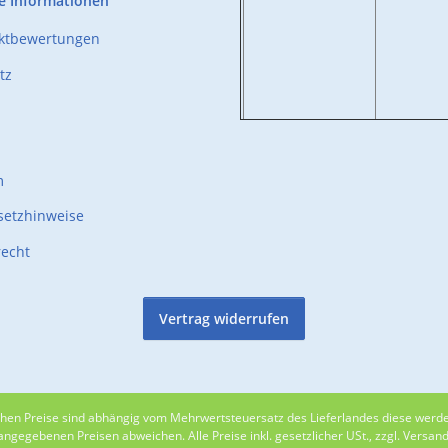
e Informationen
uktbewertungen
tz
m
setzhinweise
recht
Vertrag widerrufen
lichen Preise sind abhängig vom Mehrwertsteuersatz des Lieferlandes diese wer
gegebenen Preisen abweichen. Alle Preise inkl. gesetzlicher USt., zzgl. Versan