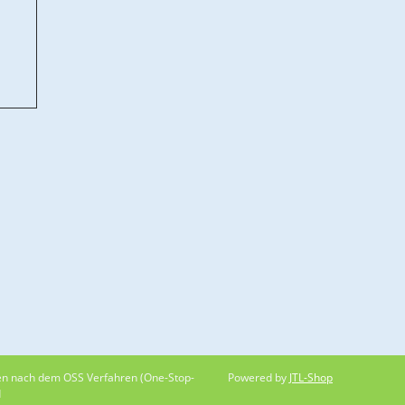
den nach dem OSS Verfahren (One-Stop-
Powered by
JTL-Shop
d