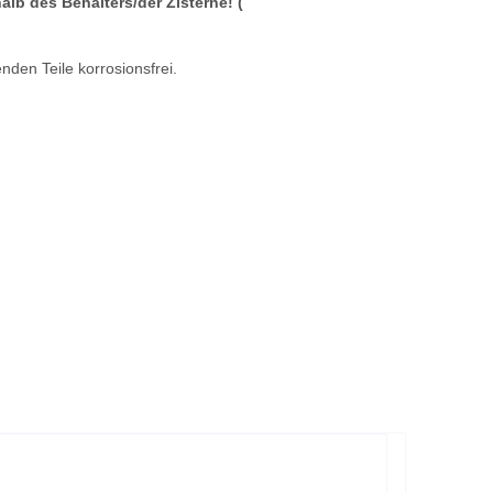
b des Behälters/der Zisterne! (
den Teile korrosionsfrei.