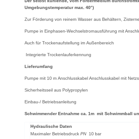
Der selbst kühlende, vom Fördermedium durchströmte 
Umgebungstemperatur max. 40°)
Zur Förderung von reinem Wasser aus Behältern, Zisternen
Pumpe in Einphasen-Wechselstromausführung mit Anschlus
Auch für Trockenaufstellung im Außenbereich
Integrierte Trockenlauferkennung​
Lieferumfang
Pumpe mit 10 m Anschlusskabel Anschlusskabel mit Netzs
Sicherheitsseil aus Polypropylen
Einbau-/ Betriebsanleitung
Schwimmender Entnahme ca. 1m mit Schwimmball un
Hydraulische Daten
Maximaler Betriebsdruck
PN
10 bar